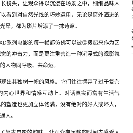
用长镜头，让观众得以沉浸在场景之中，细细品味人
可以看到对自然光线的巧妙运用，无论是窗外洒进的
的光晕，都为影片增添了一抹诗意。
XD系列电影的每一帧都仿佛可以被🤔裱起来作为艺
视觉的冲击力，而是更注重营造一种沉浸式的观影氛
的人物同呼吸、共命运。
展现出其独树一帜的风格。它们往往摒弃了过于复杂
的内心世界和情感互动上。对话真实而富有生活气
色的塑造也更加立体饱满，没有绝对的好人或坏人，
通人。
合了复古电影的韵味，让观众有足够的时间去感受人