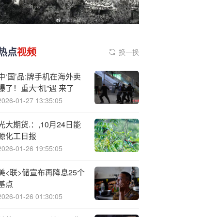
热点
视频
换一换
中‘国’品:牌手机在海外卖
爆了！重大“机”遇 来了
2026-01-27 13:35:05
光大期货.：,10月24日能
源化工日报
2026-01-26 19:55:05
美<联>储宣布再降息25个
基点
2026-01-26 01:30:05