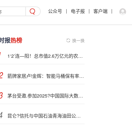
公众号
电子报
客户端
时报
热榜
换一换
1‘2’连—阳！总市值2.6万亿元的农业银行，估值修复到1倍PB以上
箭牌家居卢!金辉：智能马桶保有率不足10%，市场空间广阔
茅台受邀.参加2025?中国国际大数据产业博览会
昆仑?信托与中国石油青海油田公司开展业务交流