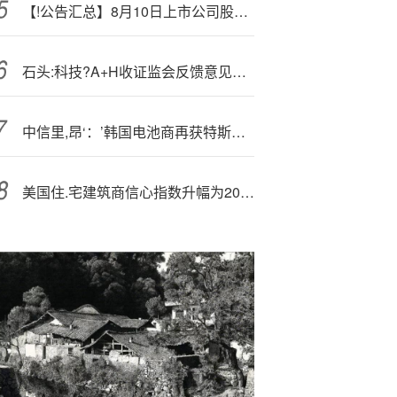
【!公告汇总】8月10日上市公司股份回购一览
石头:科技?A+H收证监会反馈意见：需说明公司旗下APP收集和存储用户信息情况，是否向第三方提供用户信息
中信里,昂‘：’韩国电池商再获特斯拉订单 对宁德时代影响有限 重申“跑赢大市”评级
美国住.宅建筑商信心指数升幅为2024年初以来最大