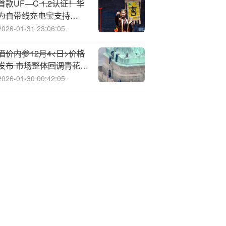
首款UF—C
1.2认证！华
为自带线充电宝支持
UFCS 40W无鉴权充电
2026-01-31 23:06:05
酒价内参12月4<日>价格
发布 市场整体回调青花郎
逆势五连涨
2026-01-30 00:42:05